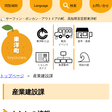
閲覧補助
Language
検索
お問い合せ
サーフィン・ポンカン・アウトドアの町、高知県安芸郡東洋町
東洋町とは
観光
楽市・楽座
イベント
くらしの
各課案内
現在の波
ガイド
トップページ
産業建設課
産業建設課