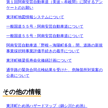
第１回阿南安芸自動車道（美波～牟岐間）に関するアン
ケートのお願い
東洋町地図情報システムについて
一般国道５５号・阿南安芸自動車道について
一般国道５５号・阿南安芸自動車道について
阿南安芸自動車道「野根～海陽町多良」間、道路の新規
事業採択時事業評価手続きの着手について
東洋町橋梁長寿命化修繕計画について
通学路の緊急合同点検結果を受けた、危険箇所対策案の
公表について
その他の情報
東洋町ため池ハザードマップ（鍋シ川ため池）