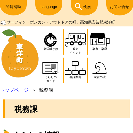
閲覧補助
Language
検索
お問い合せ
サーフィン・ポンカン・アウトドアの町、高知県安芸郡東洋町
東洋町とは
観光
楽市・楽座
イベント
くらしの
各課案内
現在の波
ガイド
トップページ
税務課
税務課