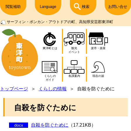
閲覧補助
Language
検索
お問い合せ
サーフィン・ポンカン・アウトドアの町、高知県安芸郡東洋町
東洋町とは
観光
楽市・楽座
イベント
くらしの
各課案内
現在の波
ガイド
トップページ
くらしの情報
自殺を防ぐために
自殺を防ぐために
自殺を防ぐために
（17.21KB）
docx