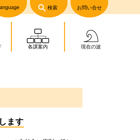
anguage
検索
お問い合せ
ド
各課案内
現在の波
します