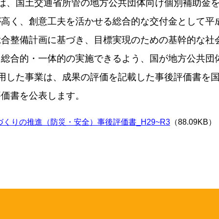
は、国土交通省所管の地方公共団体向け個別補助金
高く、創意工夫を活かせる総合的な交付金として平成
総合整備計画に基づき、目標実現のための基幹的な社
を総合的・一体的の実施できるよう、国が地方公共団
用した事業は、成果の評価を記載した事後評価書を
評価書を公表します。
くりの推進（防災・安全）事後評価書_H29~R3
（88.09KB）