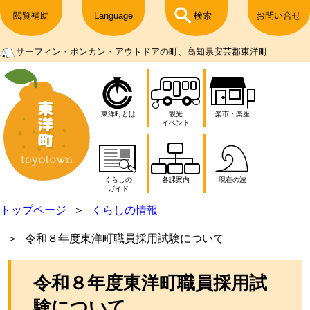
閲覧補助
Language
検索
お問い合せ
サーフィン・ポンカン・アウトドアの町、高知県安芸郡東洋町
東洋町とは
観光
楽市・楽座
イベント
くらしの
各課案内
現在の波
ガイド
トップページ
くらしの情報
令和８年度東洋町職員採用試験について
令和８年度東洋町職員採用試
験について