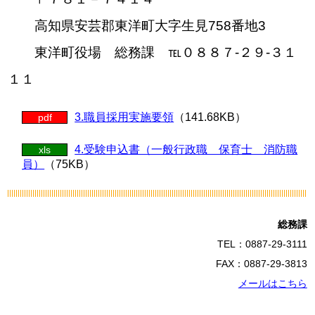
高知県安芸郡東洋町大字生見758番地3
東洋町役場 総務課 ℡０８８７-２９-３１
１１
3.職員採用実施要領
（141.68KB）
pdf
4.受験申込書（一般行政職 保育士 消防職
xls
員）
（75KB）
総務課
TEL：0887-29-3111
FAX：0887-29-3813
メールはこちら