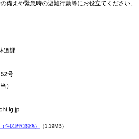
時の備えや緊急時の避難行動等にお役立てください。
林道課
52号
担当）
i.lg.jp
地区（住民周知関係）
（1.19MB）