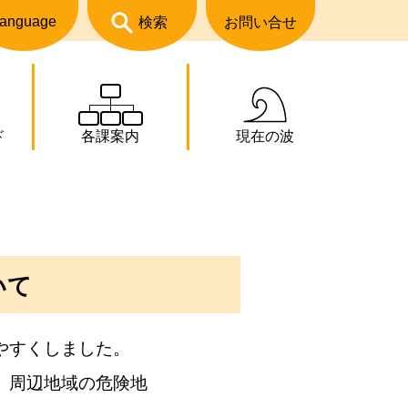
anguage
検索
お問い合せ
ド
各課案内
現在の波
いて
やすくしました。
、周辺地域の危険地