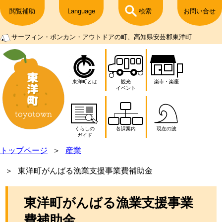
閲覧補助
Language
検索
お問い合せ
サーフィン・ポンカン・アウトドアの町、高知県安芸郡東洋町
東洋町とは
観光
楽市・楽座
イベント
くらしの
各課案内
現在の波
ガイド
トップページ
産業
東洋町がんばる漁業支援事業費補助金
東洋町がんばる漁業支援事業
費補助金