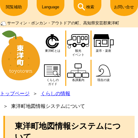
閲覧補助
Language
検索
お問い合せ
サーフィン・ポンカン・アウトドアの町、高知県安芸郡東洋町
東洋町とは
観光
楽市・楽座
イベント
くらしの
各課案内
現在の波
ガイド
トップページ
くらしの情報
東洋町地図情報システムについて
東洋町地図情報システムにつ
いて