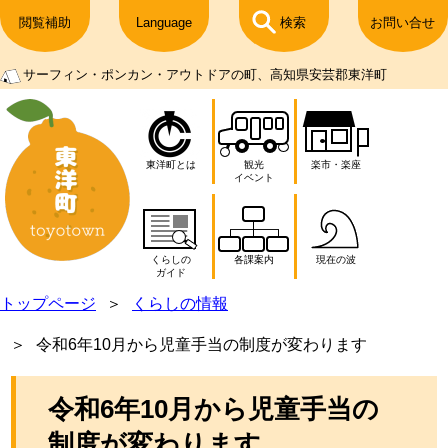
閲覧補助
Language
検索
お問い合せ
サーフィン・ポンカン・アウトドアの町、高知県安芸郡東洋町
東洋町とは
観光
楽市・楽座
イベント
くらしの
各課案内
現在の波
ガイド
トップページ
くらしの情報
令和6年10月から児童手当の制度が変わります
令和6年10月から児童手当の
制度が変わります