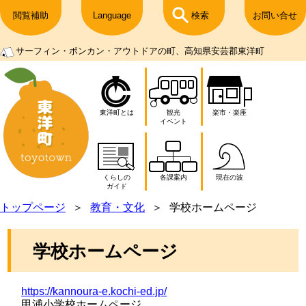
閲覧補助
Language
検索
お問い合せ
サーフィン・ポンカン・アウトドアの町、高知県安芸郡東洋町
東洋町とは
観光
楽市・楽座
イベント
くらしの
各課案内
現在の波
ガイド
トップページ
教育・文化
学校ホームページ
学校ホームページ
https://kannoura-e.kochi-ed.jp/
甲浦小学校ホームページ