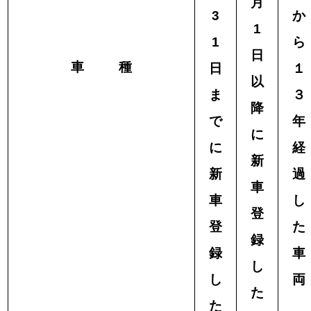
月
3
か
1
1
ら
日
車 種
日
１
以
ま
３
降
で
年
に
に
経
新
新
過
車
車
し
登
登
た
録
録
車
し
し
両
た
た