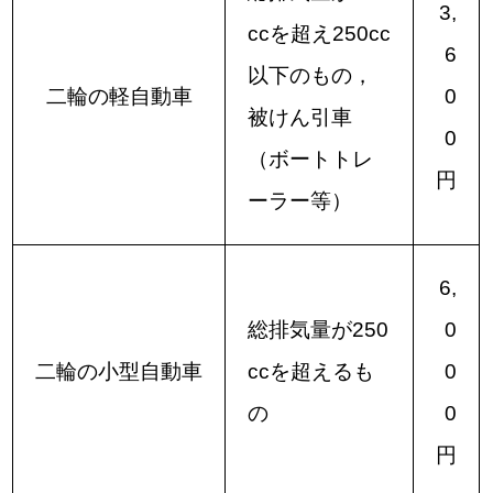
3,
ccを超え250cc
6
以下のもの，
二輪の軽自動車
0
被けん引車
0
（ボートトレ
円
ーラー等）
6,
総排気量が250
0
二輪の小型自動車
ccを超えるも
0
の
0
円