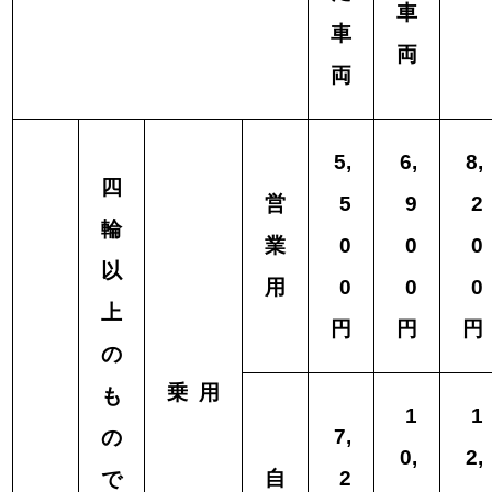
車
車
両
両
5,
6,
8,
四
営
5
9
2
輪
業
0
0
0
以
用
0
0
0
上
円
円
円
の
乗 用
も
1
1
7,
の
0,
2,
自
2
で