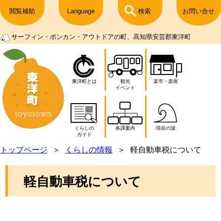
閲覧補助
Language
検索
お問い合せ
サーフィン・ポンカン・アウトドアの町、高知県安芸郡東洋町
東洋町とは
観光
楽市・楽座
イベント
くらしの
各課案内
現在の波
ガイド
トップページ
くらしの情報
軽自動車税について
軽自動車税について