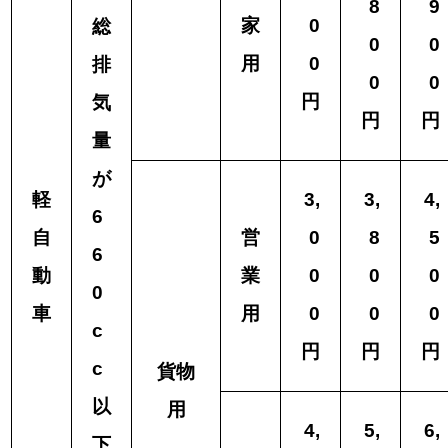
8
9
家
0
総
0
0
用
0
排
0
0
円
気
円
円
量
が
軽
3,
3,
4,
6
自
営
0
8
5
6
動
業
0
0
0
0
車
用
0
0
0
c
円
円
円
c
貨物
以
用
4,
5,
6,
下