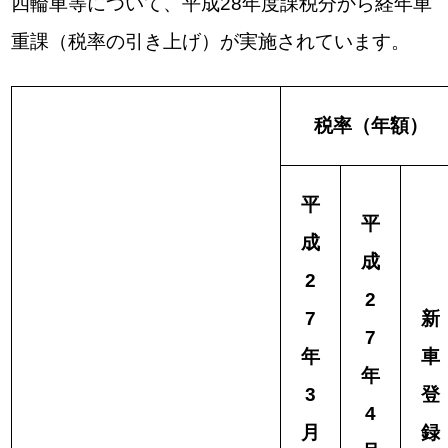
四輪車等について、平成28年度課税分から経年車
重課（税率の引き上げ）が実施されています。
税率（年額）
平
平
成
成
2
2
7
新
7
年
車
年
3
登
4
月
録