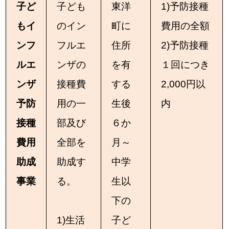
子ど
子ども
東洋
1)予防接種
もイ
のイン
町に
費用の全額
ンフ
フルエ
住所
2)予防接種
ルエ
ンザの
を有
１回につき
ンザ
接種費
する
2,000円以
予防
用の一
生後
内
接種
部及び
６か
費用
全部を
月～
助成
助成す
中学
事業
る。
生以
下の
1)生活
子ど