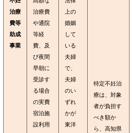
不妊
高額な
法律
治療
治療費
上の
費等
や通院
婚姻
助成
等経
して
事業
費、及
いる
び夜間
夫婦
早朝に
で、
受診す
夫婦
特定不妊治
る場合
のい
療は、対象
の実費
ずれ
者が負担す
宿泊施
かが
べき額か
設利用
東洋
ら、高知県