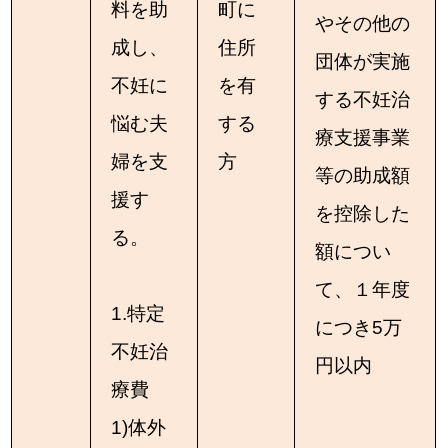
料を助
町に
やその他の
成し、
住所
団体が実施
不妊に
を有
する不妊治
悩む夫
する
療支援事業
婦を支
方
等の助成額
援す
を控除した
る。
額につい
て、１年度
1.特定
につき5万
不妊治
円以内
療費
1)体外