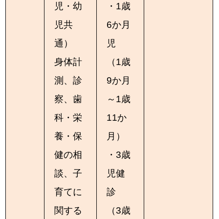
児・幼
・1歳
児共
6か月
通）
児
身体計
（1歳
測、診
9か月
察、歯
～1歳
科・栄
11か
養・保
月）
健の相
・3歳
談、子
児健
育てに
診
関する
（3歳