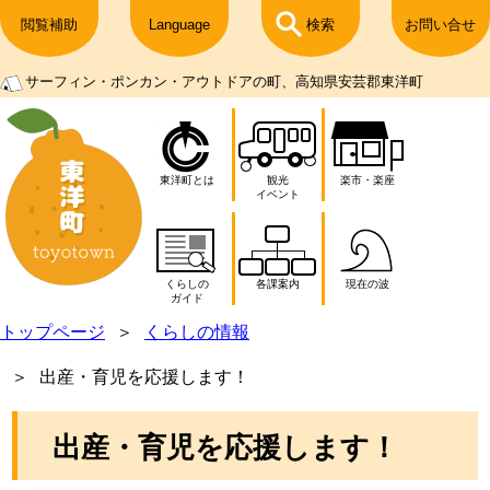
閲覧補助
Language
検索
お問い合せ
サーフィン・ポンカン・アウトドアの町、高知県安芸郡東洋町
東洋町とは
観光
楽市・楽座
イベント
くらしの
各課案内
現在の波
ガイド
トップページ
くらしの情報
出産・育児を応援します！
出産・育児を応援します！