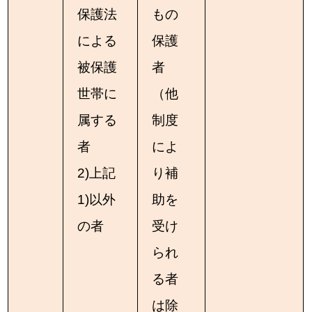
保護法
もの
による
保護
被保護
者
世帯に
（他
属する
制度
者
によ
2)上記
り補
1)以外
助を
の者
受け
られ
る者
は除