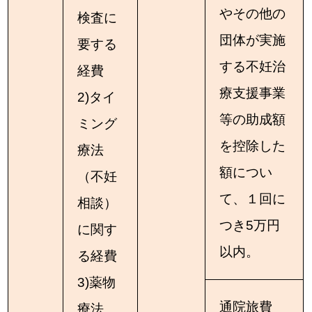
やその他の
検査に
団体が実施
要する
する不妊治
経費
療支援事業
2)タイ
等の助成額
ミング
を控除した
療法
額につい
（不妊
て、１回に
相談）
つき5万円
に関す
以内。
る経費
3)薬物
通院旅費
療法