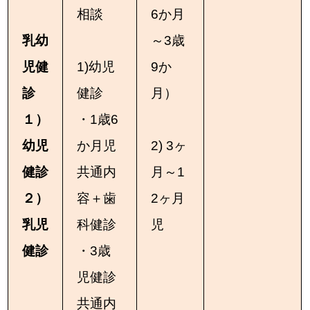
相談
6か月
乳幼
～3歳
児健
1)幼児
9か
診
健診
月）
１）
・1歳6
幼児
か月児
2) 3ヶ
健診
共通内
月～1
２）
容＋歯
2ヶ月
乳児
科健診
児
健診
・3歳
児健診
共通内