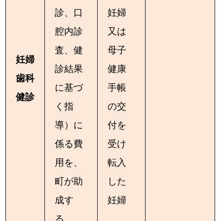
診、口
妊婦
腔内診
又は
査、健
母子
妊婦
診結果
健康
歯科
に基づ
手帳
健診
く指
の交
導）に
付を
係る費
受け
用を、
転入
町が助
した
成す
妊婦
る。