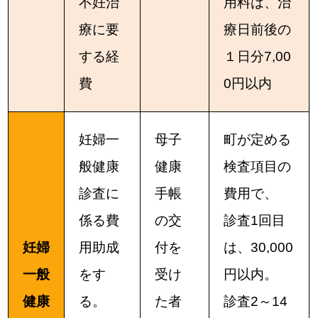
不妊治
用料は、治
療に要
療日前後の
する経
１日分7,00
費
0円以内
妊婦一
母子
町が定める
般健康
健康
検査項目の
診査に
手帳
費用で、
係る費
の交
診査1回目
妊婦
用助成
付を
は、30,000
一般
をす
受け
円以内。
健康
る。
た者
診査2～14