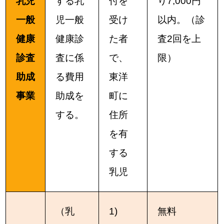
乳児
する乳
付を
り7,000円
一般
児一般
受け
以内。（診
健康
健康診
た者
査2回を上
診査
査に係
で、
限）
助成
る費用
東洋
事業
助成を
町に
する。
住所
を有
する
乳児
（乳
1)
無料