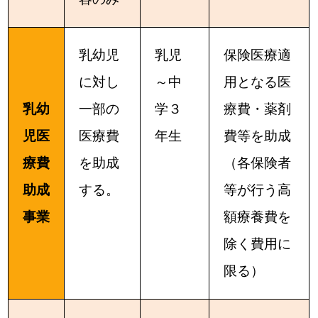
乳幼児
乳児
保険医療適
に対し
～中
用となる医
乳幼
一部の
学３
療費・薬剤
児医
医療費
年生
費等を助成
療費
を助成
（各保険者
助成
する。
等が行う高
事業
額療養費を
除く費用に
限る）