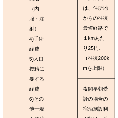
は、住所地
（内
からの往復
服・注
最短経路で
射）
１kmあた
4)手術
り25円。
経費
（往復200k
5)人口
mを上限）
授精に
要する
経費
夜間早朝受
6)その
診の場合の
他一般
宿泊施設利