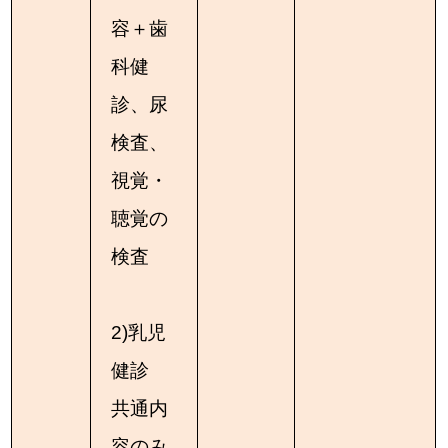
容＋歯
科健
診、尿
検査、
視覚・
聴覚の
検査
2)乳児
健診
共通内
容のみ