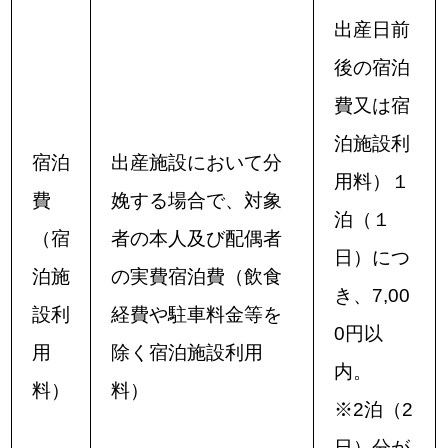
出産日前
後の宿泊
費又は宿
泊施設利
宿泊
出産施設において分
用料）１
費
娩する場合で、対象
泊（１
（宿
者の本人及び配偶者
日）につ
泊施
の実費宿泊費（飲食
き、7,00
設利
経費や駐車料金等を
0円以
用
除く宿泊施設利用
内。
料）
料）
※2泊（2
日）分が