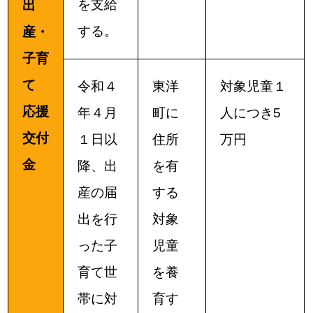
を支給
出
する。
産・
子育
て
令和４
東洋
対象児童１
応援
年４月
町に
人につき5
交付
１日以
住所
万円
金
降、出
を有
産の届
する
出を行
対象
った子
児童
育て世
を養
帯に対
育す