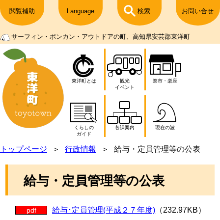
閲覧補助
Language
検索
お問い合せ
サーフィン・ポンカン・アウトドアの町、高知県安芸郡東洋町
東洋町とは
観光
楽市・楽座
イベント
くらしの
各課案内
現在の波
ガイド
トップページ
行政情報
給与・定員管理等の公表
給与・定員管理等の公表
給与･定員管理(平成２７年度)
（232.97KB）
pdf