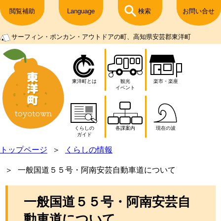
閲覧補助
Language
検索
お問い合せ
サーフィン・ポンカン・アウトドアの町、高知県安芸郡東洋町
東洋町とは
観光
楽市・楽座
イベント
くらしの
各課案内
現在の波
ガイド
トップページ
くらしの情報
一般国道５５号・阿南安芸自動車道について
一般国道５５号・阿南安芸自
動車道について