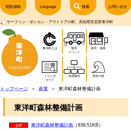
閲覧補助
Language
検索
お問い合せ
サーフィン・ポンカン・アウトドアの町、高知県安芸郡東洋町
東洋町とは
観光
楽市・楽座
イベント
くらしの
各課案内
現在の波
ガイド
トップページ
産業
東洋町森林整備計画
東洋町森林整備計画
東洋町森林整備計画
（836.51KB）
pdf