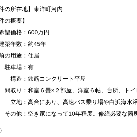
件の所在地】東洋町河内
件の概要】
希望価格：600万円
築年数：約45年
前の用途：住居
車場：有
造：鉄筋コンクリート平屋
り：和室６畳×２部屋、洋室６帖、台所、トイ
地：高台にあり、高速バス乗り場や白浜海水浴
他：空き家になって10年程度。修繕必要な箇
B）