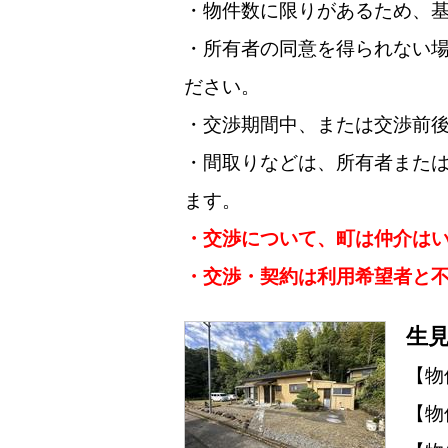
・物件数に限りがあるため、
・所有者の同意を得られない
ださい。
・交渉期間中、または交渉前
・間取りなどは、所有者また
ます。
・交渉について、町は仲介は
・交渉・契約は利用希望者と
生見
【物
【物