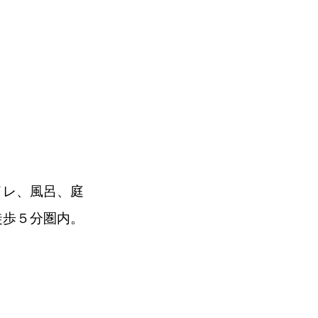
イレ、風呂、庭
歩５分圏内。