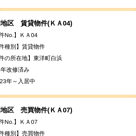
地区 賃貸物件(ＫＡ04)
件No.】ＫＡ04
件種別】賃貸物件
件の所在地】東洋町白浜
23年改修済み
023年～入居中
地区 売買物件(ＫＡ07)
件No.】ＫＡ07
件種別】売買物件