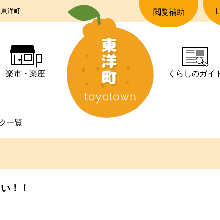
郡東洋町
L
閲覧補助
楽市・楽座
くらしの
ガイ
ク一覧
さい！！