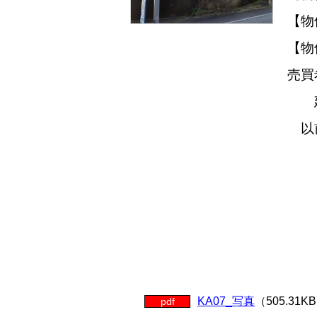
【物
【物
売買
建
以
駐
構
間取
立
その
KA07_写真
（505.31K
pdf