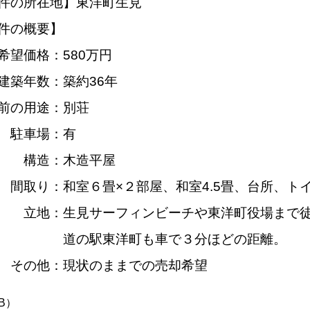
件の所在地】東洋町生見
件の概要】
希望価格：580万円
築年数：築約36年
前の用途：別荘
車場：有
造：木造平屋
り：和室６畳×２部屋、和室4.5畳、台所、ト
地：生見サーフィンビーチや東洋町役場まで徒
の駅東洋町も車で３分ほどの距離。
の他：現状のままでの売却希望
KB）