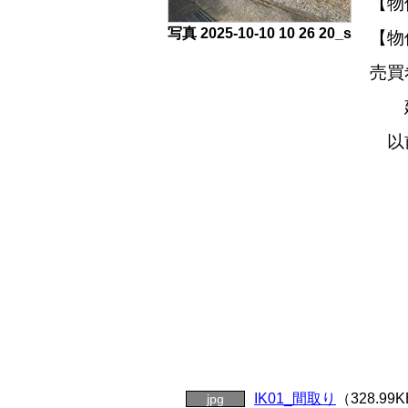
【物
写真 2025-10-10 10 26 20_s
【物
売買
建
以
駐
構
間取
立
道
そ
IK01_間取り
（328.99
jpg