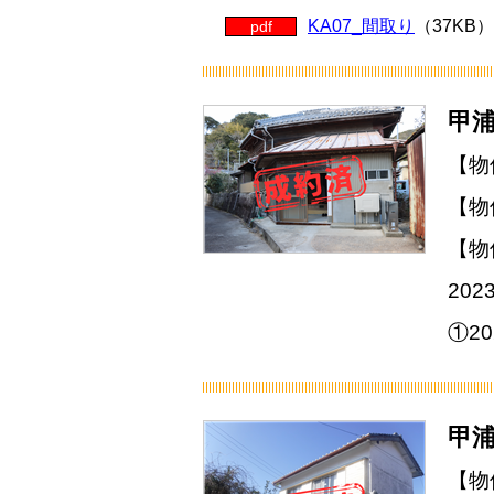
KA07_間取り
（37KB）
pdf
甲浦
【物
【物
【物
20
①2
甲浦
【物