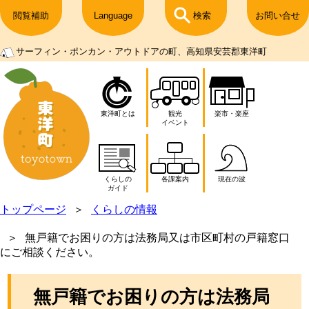
閲覧補助
Language
検索
お問い合せ
サーフィン・ポンカン・アウトドアの町、高知県安芸郡東洋町
東洋町とは
観光
楽市・楽座
イベント
くらしの
各課案内
現在の波
ガイド
トップページ
くらしの情報
無戸籍でお困りの方は法務局又は市区町村の戸籍窓口
にご相談ください。
無戸籍でお困りの方は法務局