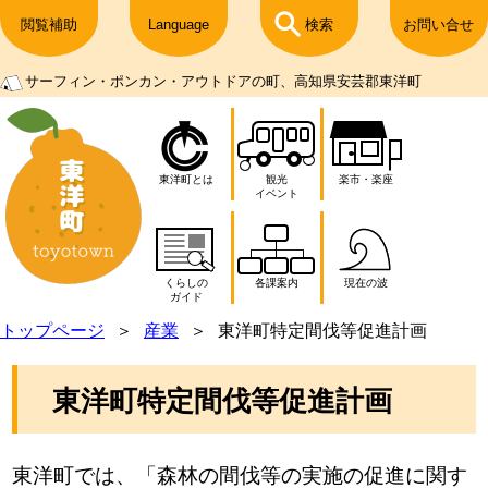
閲覧補助
Language
検索
お問い合せ
サーフィン・ポンカン・アウトドアの町、高知県安芸郡東洋町
東洋町とは
観光
楽市・楽座
イベント
くらしの
各課案内
現在の波
ガイド
トップページ
産業
東洋町特定間伐等促進計画
東洋町特定間伐等促進計画
東洋町では、「森林の間伐等の実施の促進に関す