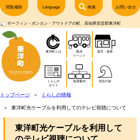
閲覧補助
Language
検索
お問い合せ
サーフィン・ポンカン・アウトドアの町、高知県安芸郡東洋町
東洋町とは
観光
楽市・楽座
イベント
くらしの
各課案内
現在の波
ガイド
トップページ
くらしの情報
東洋町光ケーブルを利用してのテレビ視聴について
東洋町光ケーブルを利用して
のテレビ視聴について