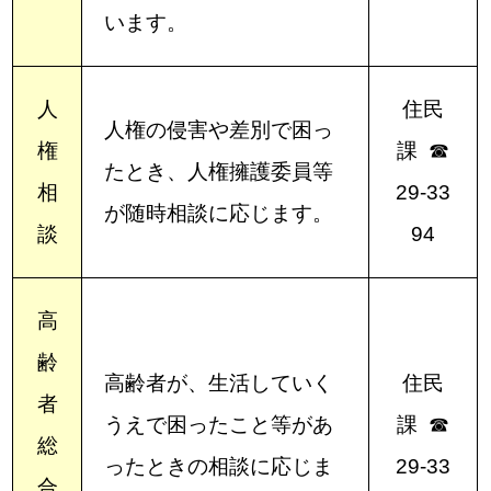
います。
人
住民
人権の侵害や差別で困っ
権
課 ☎
たとき、人権擁護委員等
相
29-33
が随時相談に応じます。
談
94
高
齢
高齢者が、生活していく
住民
者
うえで困ったこと等があ
課 ☎
総
ったときの相談に応じま
29-33
合