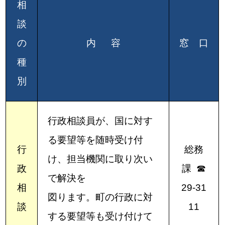
相
談
の
内 容
窓 口
種
別
行政相談員が、国に対す
る要望等を随時受け付
行
総務
け、担当機関に取り次い
政
課 ☎
で解決を
相
29-31
図ります。町の行政に対
談
11
する要望等も受け付けて