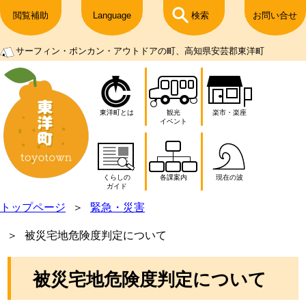
閲覧補助
Language
検索
お問い合せ
サーフィン・ポンカン・アウトドアの町、高知県安芸郡東洋町
東洋町とは
観光
楽市・楽座
イベント
くらしの
各課案内
現在の波
ガイド
トップページ
緊急・災害
被災宅地危険度判定について
被災宅地危険度判定について