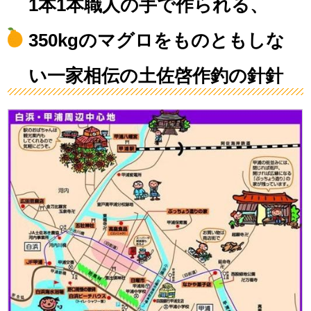
1本1本職人の手で作られる、
350kgのマグロをものともしな
い一家相伝の土佐啓作釣の針針