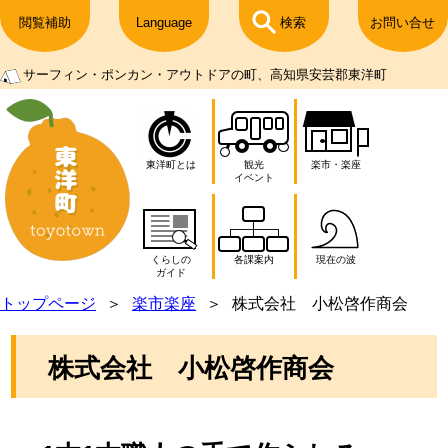
閲覧補助
Language
検索
お問い合せ
サーフィン・ポンカン・アウトドアの町、高知県安芸郡東洋町
東洋町とは
観光
楽市・楽座
イベント
くらしの
各課案内
現在の波
ガイド
トップページ
楽市楽座
株式会社 小松啓作商会
株式会社 小松啓作商会