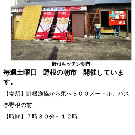
野根キッチン朝市
毎週土曜日 野根の朝市 開催していま
す。
【場所】野根漁協から東へ３００メートル、バス
亭野根の前
【時間】７時３０分～１２時