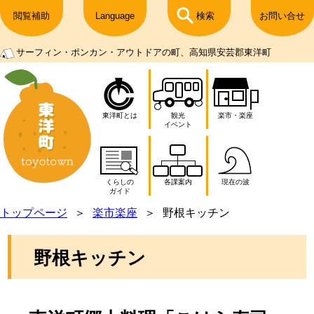
閲覧補助
Language
検索
お問い合せ
サーフィン・ポンカン・アウトドアの町、高知県安芸郡東洋町
東洋町とは
観光
楽市・楽座
イベント
くらしの
各課案内
現在の波
ガイド
トップページ
楽市楽座
野根キッチン
野根キッチン