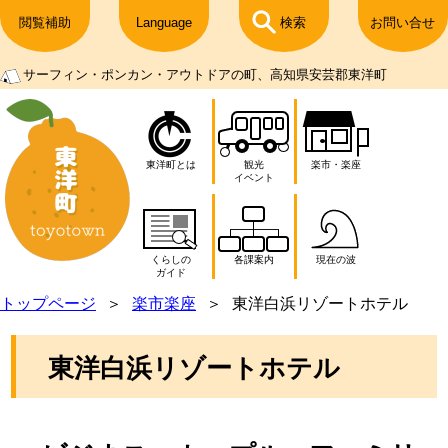
閲覧補助
Language
検索
お問い合せ
サーフィン・ポンカン・アウトドアの町、高知県安芸郡東洋町
東洋町とは
観光
楽市・楽座
イベント
くらしの
各課案内
現在の波
ガイド
トップページ
楽市楽座
東洋白浜リゾートホテル
東洋白浜リゾートホテル