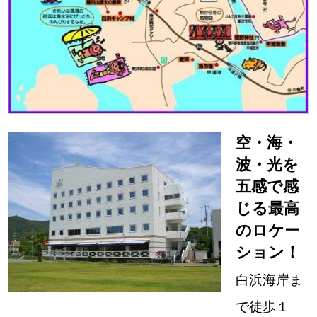
空・海・
波・光を
五感で感
じる最高
のロケー
ション！
白浜海岸ま
で徒歩１