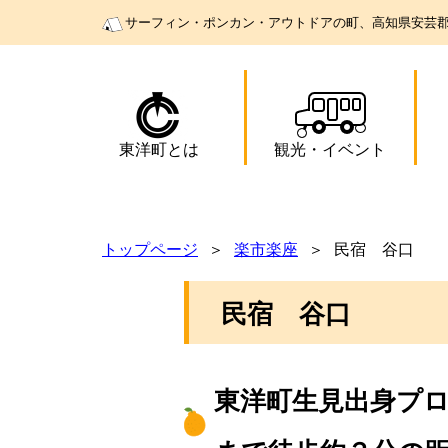
サーフィン・ポンカン・アウトドアの町、高知県安芸
東洋町とは
観光
・
イベント
トップページ
楽市楽座
民宿 谷口
民宿 谷口
東洋町生見出身プ