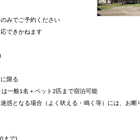
食のみでご予約ください
対応できかねます
)
方に限る
くは一般1名＋ペット2匹まで宿泊可能
に迷惑となる場合（よく吠える・鳴く等）には、お断
0まで)