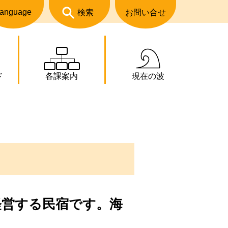
anguage
検索
お問い合せ
ド
各課案内
現在の波
経営する民宿です。海