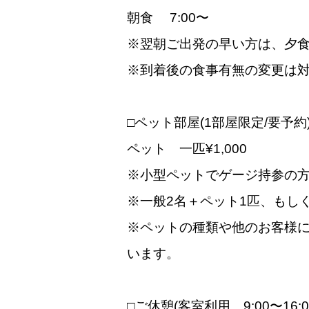
朝食 7:00〜
※翌朝ご出発の早い方は、夕
※到着後の食事有無の変更は
□ペット部屋(1部屋限定/要予約
ペット 一匹¥1,000
※小型ペットでゲージ持参の
※一般2名＋ペット1匹、もし
※ペットの種類や他のお客様
います。
□ご休憩(客室利用、9:00〜16:0