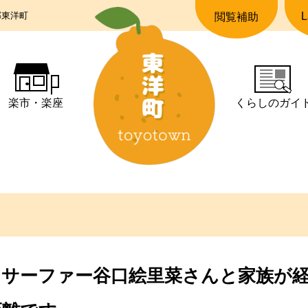
郡東洋町
L
閲覧補助
楽市・楽座
くらしの
ガイ
ロサーファー谷口絵里菜さんと家族が