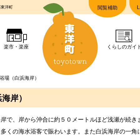
郡東洋町
L
閲覧補助
楽市・楽座
くらしの
ガイ
浴場（白浜海岸）
浜海岸）
海岸で、岸から沖合に約５０メートルほど浅瀬が続き
、多くの海水浴客で賑わいます。また白浜海岸の一角