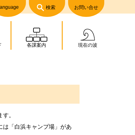
anguage
検索
お問い合せ
ド
各課案内
現在の波
ます。
には「白浜キャンプ場」があ