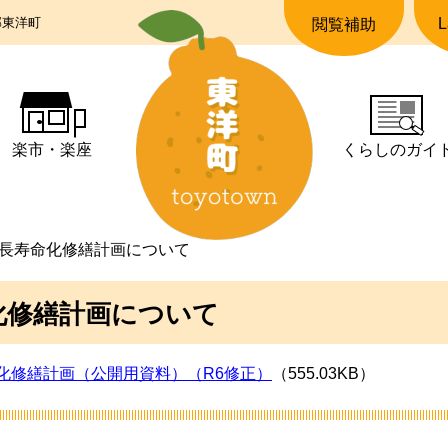
郡東洋町
L
閲覧補助
楽市・楽座
くらしの
ガイ
長寿命化修繕計画について
化修繕計画について
命化修繕計画（公開用資料）（R6修正）
（555.03KB）